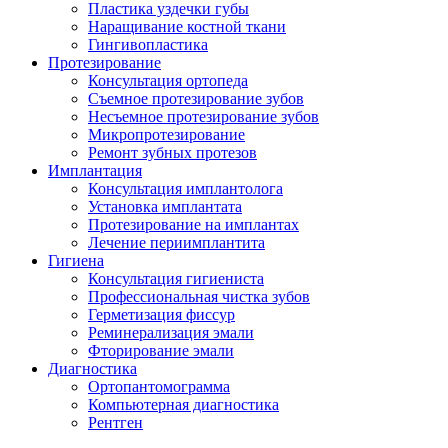
Пластика уздечки губы
Наращивание костной ткани
Гингивопластика
Протезирование
Консультация ортопеда
Съемное протезирование зубов
Несъемное протезирование зубов
Микропротезирование
Ремонт зубных протезов
Имплантация
Консультация имплантолога
Установка имплантата
Протезирование на имплантах
Лечение периимплантита
Гигиена
Консультация гигиениста
Профессиональная чистка зубов
Герметизация фиссур
Реминерализация эмали
Фторирование эмали
Диагностика
Ортопантомограмма
Компьютерная диагностика
Рентген