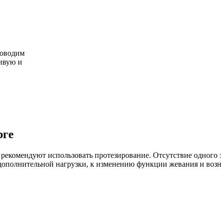
роводим
ивую и
рге
и рекомендуют использовать протезирование. Отсутствие одного 
 дополнительной нагрузки, к изменению функции жевания и воз