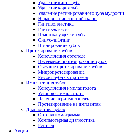
Удаление кисты зуба
Удаление корня зуба
Удаление ретинированного зуба мудрости
Наращивание костной ткани
Гингивопластика
Гингивэктомия
Пластика уздечки губы
Синус-лифтинг
Шинирование зубов
Протезирование зубов
Консультация ортопеда
Несъемное протезирование зубов
Съемное протезирование зубов
Микропротезирование
Ремонт зубных протезов
Имплантация зубов
Консультация имплантолога
Установка имплантата
Лечение периимплантита
Протезирование на имплантах
Диагностика зубов
Ортопантомограмма
Компьютерная диагностика
Рентген
Акции