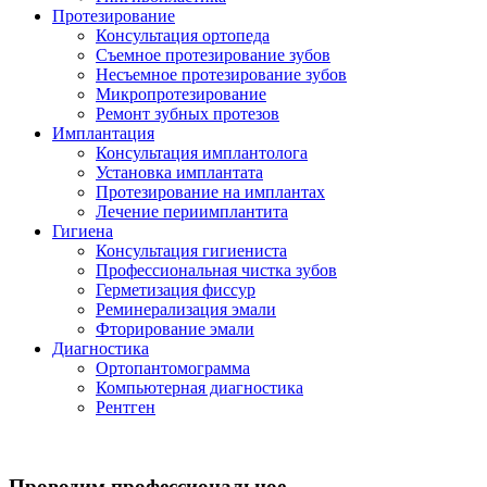
Протезирование
Консультация ортопеда
Съемное протезирование зубов
Несъемное протезирование зубов
Микропротезирование
Ремонт зубных протезов
Имплантация
Консультация имплантолога
Установка имплантата
Протезирование на имплантах
Лечение периимплантита
Гигиена
Консультация гигиениста
Профессиональная чистка зубов
Герметизация фиссур
Реминерализация эмали
Фторирование эмали
Диагностика
Ортопантомограмма
Компьютерная диагностика
Рентген
Проводим профессиональное