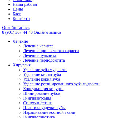
Наши работы
Цены
Блог
Контакты
Онлайн-запись
8 (901) 307-44-40
Онлайн-запись
Лечение
Лечение кариеса
Лечение пришеечного кариеса
Лечение пульпита
Лечение периодонтита
Хирургия
Удаление зуба мудрости
Удаление кисты зуба
Удаление корня зуба
Удаление ретинированного зуба мудрости
Консультация хирурга
Шинирование зубов
Гингивэктомия
Синус-лифтинг
Пластика уздечки губы
Наращивание костной ткани
Гингивопластика