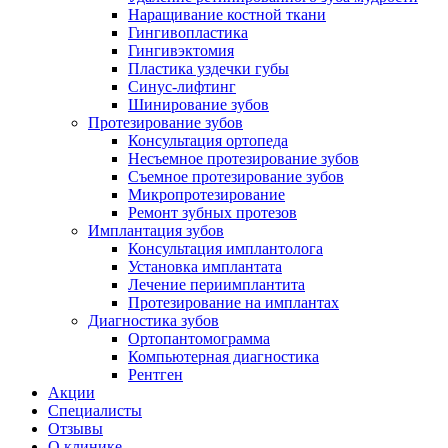
Наращивание костной ткани
Гингивопластика
Гингивэктомия
Пластика уздечки губы
Синус-лифтинг
Шинирование зубов
Протезирование зубов
Консультация ортопеда
Несъемное протезирование зубов
Съемное протезирование зубов
Микропротезирование
Ремонт зубных протезов
Имплантация зубов
Консультация имплантолога
Установка имплантата
Лечение периимплантита
Протезирование на имплантах
Диагностика зубов
Ортопантомограмма
Компьютерная диагностика
Рентген
Акции
Специалисты
Отзывы
О клинике