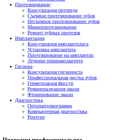
Протезирование
Консультация ортопеда
Съемное протезирование зубов
Несъемное протезирование зубов
Микропротезирование
Ремонт зубных протезов
Имплантация
Консультация имплантолога
Установка имплантата
Протезирование на имплантах
Лечение периимплантита
Гигиена
Консультация гигиениста
Профессиональная чистка зубов
Герметизация фиссур
Реминерализация эмали
Фторирование эмали
Диагностика
Ортопантомограмма
Компьютерная диагностика
Рентген
Проводим профессиональное