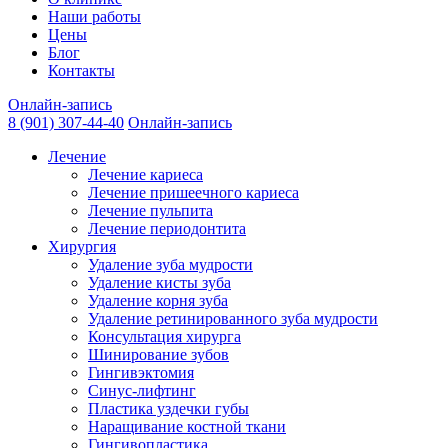
Наши работы
Цены
Блог
Контакты
Онлайн-запись
8 (901) 307-44-40
Онлайн-запись
Лечение
Лечение кариеса
Лечение пришеечного кариеса
Лечение пульпита
Лечение периодонтита
Хирургия
Удаление зуба мудрости
Удаление кисты зуба
Удаление корня зуба
Удаление ретинированного зуба мудрости
Консультация хирурга
Шинирование зубов
Гингивэктомия
Синус-лифтинг
Пластика уздечки губы
Наращивание костной ткани
Гингивопластика