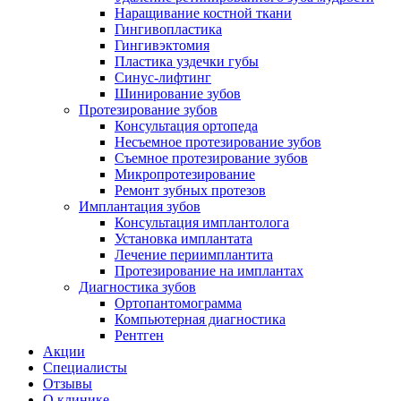
Наращивание костной ткани
Гингивопластика
Гингивэктомия
Пластика уздечки губы
Синус-лифтинг
Шинирование зубов
Протезирование зубов
Консультация ортопеда
Несъемное протезирование зубов
Съемное протезирование зубов
Микропротезирование
Ремонт зубных протезов
Имплантация зубов
Консультация имплантолога
Установка имплантата
Лечение периимплантита
Протезирование на имплантах
Диагностика зубов
Ортопантомограмма
Компьютерная диагностика
Рентген
Акции
Специалисты
Отзывы
О клинике