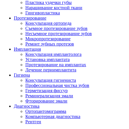
Пластика уздечки губы
Наращивание костной ткани
Гингивопластика
Протезирование
Консультация ортопеда
Съемное протезирование зубов
Несъемное протезирование зубов
Микропротезирование
Ремонт зубных протезов
Имплантация
Консультация имплантолога
Установка имплантата
Протезирование на имплантах
Лечение периимплантита
Гигиена
Консультация гигиениста
Профессиональная чистка зубов
Герметизация фиссур
Реминерализация эмали
Фторирование эмали
Диагностика
Ортопантомограмма
Компьютерная диагностика
Рентген