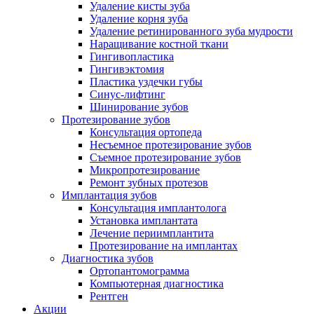
Удаление кисты зуба
Удаление корня зуба
Удаление ретинированного зуба мудрости
Наращивание костной ткани
Гингивопластика
Гингивэктомия
Пластика уздечки губы
Синус-лифтинг
Шинирование зубов
Протезирование зубов
Консультация ортопеда
Несъемное протезирование зубов
Съемное протезирование зубов
Микропротезирование
Ремонт зубных протезов
Имплантация зубов
Консультация имплантолога
Установка имплантата
Лечение периимплантита
Протезирование на имплантах
Диагностика зубов
Ортопантомограмма
Компьютерная диагностика
Рентген
Акции