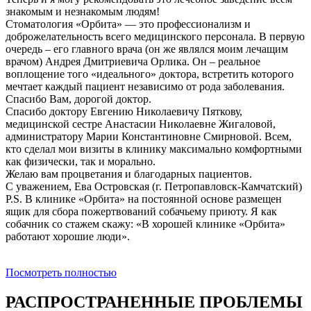
знакомым и незнакомым людям!
Стоматология «Орбита» — это профессионализм и
доброжелательность всего медицинского персонала. В первую
очередь – его главного врача (он же являлся моим лечащим
врачом) Андрея Дмитриевича Орлика. Он – реальное
воплощение того «идеального» доктора, встретить которого
мечтает каждый пациент независимо от рода заболевания.
Спасибо Вам, дорогой доктор.
Спасибо доктору Евгению Николаевичу Пяткову,
медицинской сестре Анастасии Николаевне Жигаловой,
администратору Марии Константиновне Смирновой. Всем,
кто сделал мои визиты в клинику максимально комфортными
как физически, так и морально.
Желаю вам процветания и благодарных пациентов.
С уважением, Ева Островская (г. Петропавловск-Камчатский)
P.S. В клинике «Орбита» на постоянной основе размещен
ящик для сбора пожертвований собачьему приюту. Я как
собачник со стажем скажу: «В хорошей клинике «Орбита»
работают хорошие люди».
Посмотреть полностью
РАСПРОСТРАНЕННЫЕ ПРОБЛЕМЫ