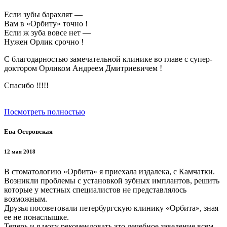
Если зубы барахлят —
Вам в «Орбиту» точно !
Если ж зуба вовсе нет —
Нужен Орлик срочно !
С благодарностью замечательной клинике во главе с супер-
доктором Орликом Андреем Дмитриевичем !
Спасибо !!!!!
Посмотреть полностью
Ева Островская
12 мая 2018
В стоматологию «Орбита» я приехала издалека, с Камчатки.
Возникли проблемы с установкой зубных имплантов, решить
которые у местных специалистов не представлялось
возможным.
Друзья посоветовали петербургскую клинику «Орбита», зная
ее не понаслышке.
Теперь и я могу рекомендовать это лечебное заведение всем