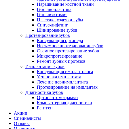
Наращивание костной ткани
Гингивопластика
Гингивэктомия
Пластика уздечки губы
Синус-лифтинг
Шинирование зубов
Протезирование зубов
Консультация ортопеда
Несъемное протезирование зубов
Съемное протезирование зубов
Микропротезирование
Ремонт зубных протезов
Имплантация зубов
Консультация имплантолога
Установка имплантата
Лечение периимплантита
Протезирование на имплантах
Диагностика зубов
Ортопантомограмма
Компьютерная диагностика
Рентген
Акции
Специалисты
Отзывы
О клинике