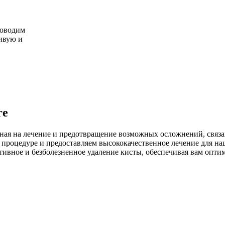
роводим
ивую и
ге
енная на лечение и предотвращение возможных осложнений, связ
й процедуре и предоставляем высококачественное лечение для 
ивное и безболезненное удаление кисты, обеспечивая вам оптим