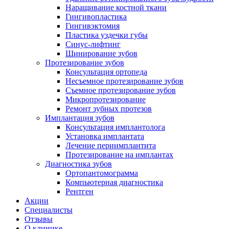
Наращивание костной ткани
Гингивопластика
Гингивэктомия
Пластика уздечки губы
Синус-лифтинг
Шинирование зубов
Протезирование зубов
Консультация ортопеда
Несъемное протезирование зубов
Съемное протезирование зубов
Микропротезирование
Ремонт зубных протезов
Имплантация зубов
Консультация имплантолога
Установка имплантата
Лечение периимплантита
Протезирование на имплантах
Диагностика зубов
Ортопантомограмма
Компьютерная диагностика
Рентген
Акции
Специалисты
Отзывы
О клинике