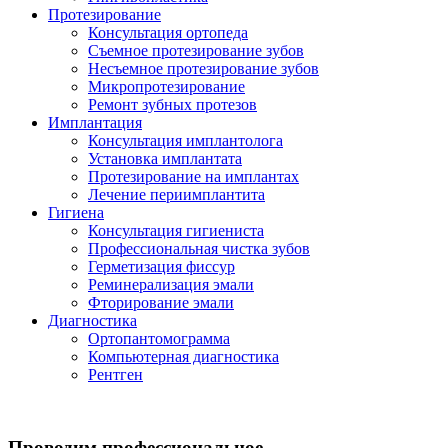
Протезирование
Консультация ортопеда
Съемное протезирование зубов
Несъемное протезирование зубов
Микропротезирование
Ремонт зубных протезов
Имплантация
Консультация имплантолога
Установка имплантата
Протезирование на имплантах
Лечение периимплантита
Гигиена
Консультация гигиениста
Профессиональная чистка зубов
Герметизация фиссур
Реминерализация эмали
Фторирование эмали
Диагностика
Ортопантомограмма
Компьютерная диагностика
Рентген
Проводим профессиональное