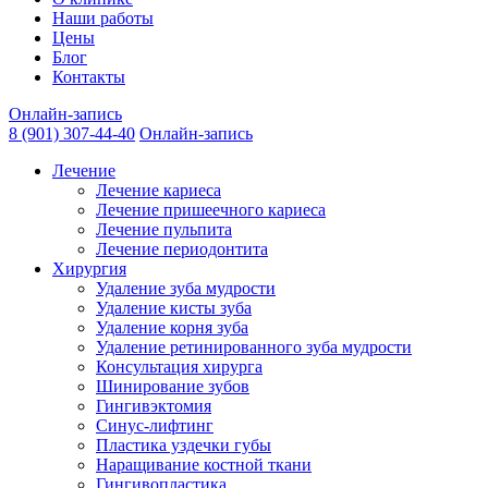
Наши работы
Цены
Блог
Контакты
Онлайн-запись
8 (901) 307-44-40
Онлайн-запись
Лечение
Лечение кариеса
Лечение пришеечного кариеса
Лечение пульпита
Лечение периодонтита
Хирургия
Удаление зуба мудрости
Удаление кисты зуба
Удаление корня зуба
Удаление ретинированного зуба мудрости
Консультация хирурга
Шинирование зубов
Гингивэктомия
Синус-лифтинг
Пластика уздечки губы
Наращивание костной ткани
Гингивопластика