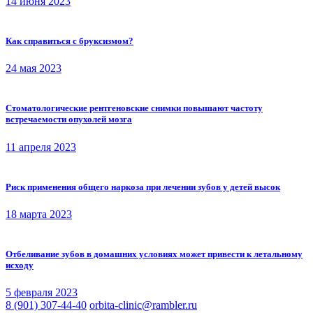
14 июня 2023
Как справиться с бруксизмом?
24 мая 2023
Стоматологические рентгеновские снимки повышают частоту
встречаемости опухолей мозга
11 апреля 2023
Риск применения общего наркоза при лечении зубов у детей высок
18 марта 2023
Отбеливание зубов в домашних условиях может привести к летальному
исходу
5 февраля 2023
8 (901) 307-44-40
orbita-clinic@rambler.ru