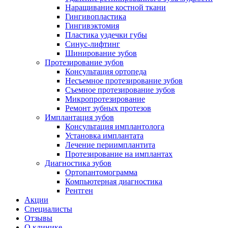
Наращивание костной ткани
Гингивопластика
Гингивэктомия
Пластика уздечки губы
Синус-лифтинг
Шинирование зубов
Протезирование зубов
Консультация ортопеда
Несъемное протезирование зубов
Съемное протезирование зубов
Микропротезирование
Ремонт зубных протезов
Имплантация зубов
Консультация имплантолога
Установка имплантата
Лечение периимплантита
Протезирование на имплантах
Диагностика зубов
Ортопантомограмма
Компьютерная диагностика
Рентген
Акции
Специалисты
Отзывы
О клинике