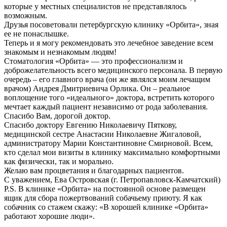
которые у местных специалистов не представлялось
возможным.
Друзья посоветовали петербургскую клинику «Орбита», зная
ее не понаслышке.
Теперь и я могу рекомендовать это лечебное заведение всем
знакомым и незнакомым людям!
Стоматология «Орбита» — это профессионализм и
доброжелательность всего медицинского персонала. В первую
очередь – его главного врача (он же являлся моим лечащим
врачом) Андрея Дмитриевича Орлика. Он – реальное
воплощение того «идеального» доктора, встретить которого
мечтает каждый пациент независимо от рода заболевания.
Спасибо Вам, дорогой доктор.
Спасибо доктору Евгению Николаевичу Пяткову,
медицинской сестре Анастасии Николаевне Жигаловой,
администратору Марии Константиновне Смирновой. Всем,
кто сделал мои визиты в клинику максимально комфортными
как физически, так и морально.
Желаю вам процветания и благодарных пациентов.
С уважением, Ева Островская (г. Петропавловск-Камчатский)
P.S. В клинике «Орбита» на постоянной основе размещен
ящик для сбора пожертвований собачьему приюту. Я как
собачник со стажем скажу: «В хорошей клинике «Орбита»
работают хорошие люди».