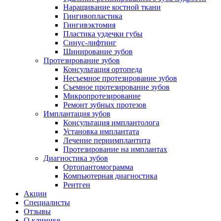
Наращивание костной ткани
Гингивопластика
Гингивэктомия
Пластика уздечки губы
Синус-лифтинг
Шинирование зубов
Протезирование зубов
Консультация ортопеда
Несъемное протезирование зубов
Съемное протезирование зубов
Микропротезирование
Ремонт зубных протезов
Имплантация зубов
Консультация имплантолога
Установка имплантата
Лечение периимплантита
Протезирование на имплантах
Диагностика зубов
Ортопантомограмма
Компьютерная диагностика
Рентген
Акции
Специалисты
Отзывы
О клинике